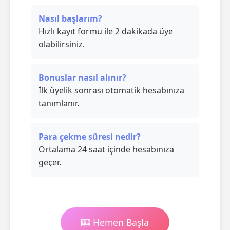
Nasıl başlarım?
Hızlı kayıt formu ile 2 dakikada üye
olabilirsiniz.
Bonuslar nasıl alınır?
İlk üyelik sonrası otomatik hesabınıza
tanımlanır.
Para çekme süresi nedir?
Ortalama 24 saat içinde hesabınıza
geçer.
🎰 Hemen Başla