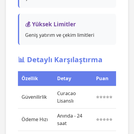
💰 Yüksek Limitler
Geniş yatırım ve çekim limitleri
📊 Detaylı Karşılaştırma
Özellik
Detay
Puan
Curacao
Güvenilirlik
⭐⭐⭐⭐⭐
Lisanslı
Anında - 24
Ödeme Hızı
⭐⭐⭐⭐⭐
saat