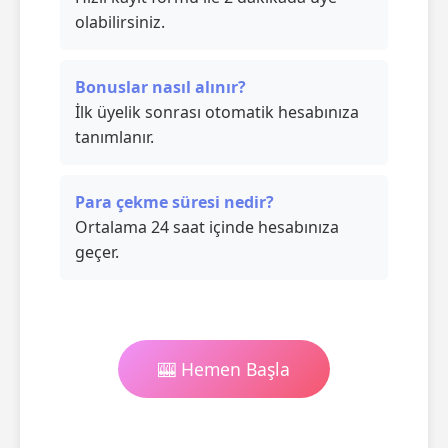
olabilirsiniz.
Bonuslar nasıl alınır?
İlk üyelik sonrası otomatik hesabınıza
tanımlanır.
Para çekme süresi nedir?
Ortalama 24 saat içinde hesabınıza
geçer.
🎰 Hemen Başla