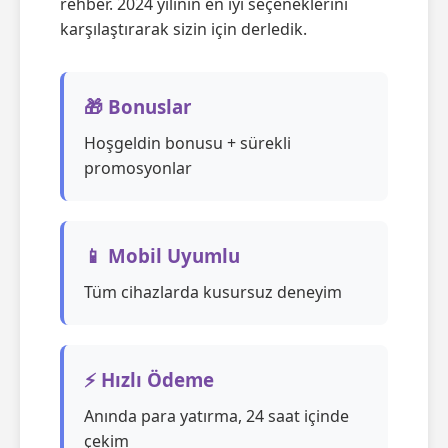
rehber. 2024 yılının en iyi seçeneklerini
karşılaştırarak sizin için derledik.
🎁 Bonuslar
Hoşgeldin bonusu + sürekli
promosyonlar
📱 Mobil Uyumlu
Tüm cihazlarda kusursuz deneyim
⚡ Hızlı Ödeme
Anında para yatırma, 24 saat içinde
çekim