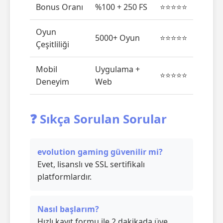
Bonus Oranı
%100 + 250 FS
⭐⭐⭐⭐⭐
Oyun
5000+ Oyun
⭐⭐⭐⭐⭐
Çeşitliliği
Mobil
Uygulama +
⭐⭐⭐⭐⭐
Deneyim
Web
❓ Sıkça Sorulan Sorular
evolution gaming güvenilir mi?
Evet, lisanslı ve SSL sertifikalı
platformlardır.
Nasıl başlarım?
Hızlı kayıt formu ile 2 dakikada üye