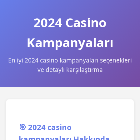
2024 Casino
Kampanyaları
En iyi 2024 casino kampanyaları seçenekleri
ve detaylı karşılaştırma
🎯 2024 casino
kampanyaları Hakkında