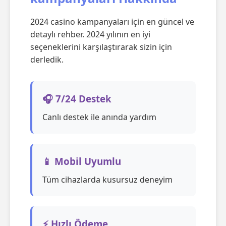
2024 casino kampanyaları için en güncel ve
detaylı rehber. 2024 yılının en iyi
seçeneklerini karşılaştırarak sizin için
derledik.
🎧 7/24 Destek
Canlı destek ile anında yardım
📱 Mobil Uyumlu
Tüm cihazlarda kusursuz deneyim
⚡ Hızlı Ödeme