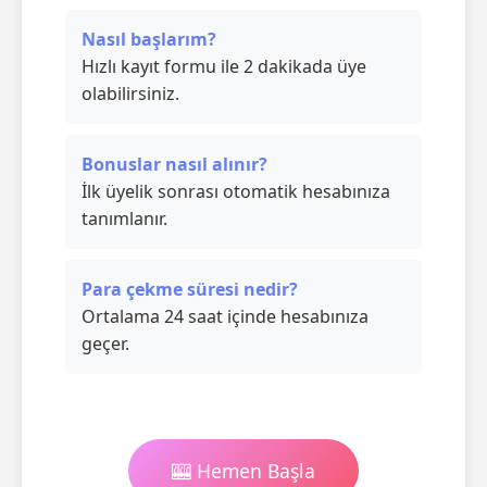
Nasıl başlarım?
Hızlı kayıt formu ile 2 dakikada üye
olabilirsiniz.
Bonuslar nasıl alınır?
İlk üyelik sonrası otomatik hesabınıza
tanımlanır.
Para çekme süresi nedir?
Ortalama 24 saat içinde hesabınıza
geçer.
🎰 Hemen Başla