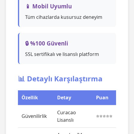
📱 Mobil Uyumlu
Tüm cihazlarda kusursuz deneyim
🔒 %100 Güvenli
SSL sertifikalı ve lisanslı platform
📊 Detaylı Karşılaştırma
Özellik
Detay
Puan
Curacao
Güvenilirlik
⭐⭐⭐⭐⭐
Lisanslı