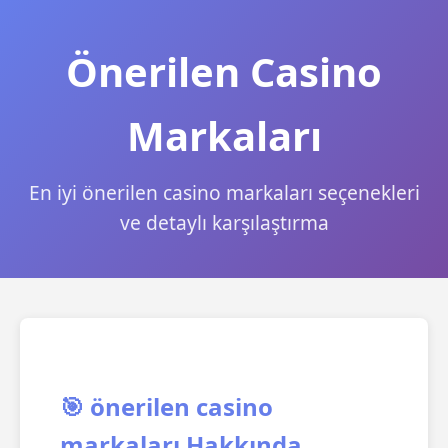
Önerilen Casino
Markaları
En iyi önerilen casino markaları seçenekleri
ve detaylı karşılaştırma
🎯 önerilen casino
markaları Hakkında