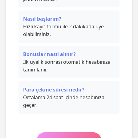
Nasıl başlarım?
Hızlı kayıt formu ile 2 dakikada üye
olabilirsiniz.
Bonuslar nasıl alınır?
İlk üyelik sonrası otomatik hesabınıza
tanımlanır.
Para çekme süresi nedir?
Ortalama 24 saat içinde hesabınıza
geçer.